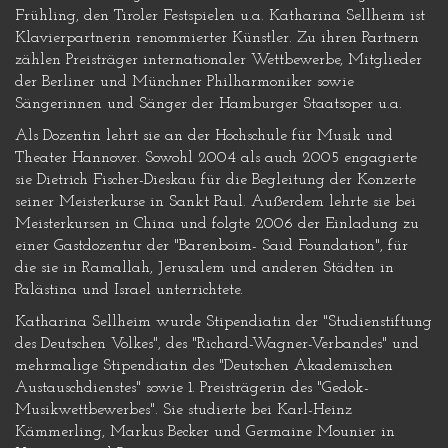
Frühling, den Tiroler Festspielen u.a. Katharina Sellheim ist
Klavierpartnerin renommierter Künstler. Zu ihren Partnern
zählen Preisträger internationaler Wettbewerbe, Mitglieder
der Berliner und Münchner Philharmoniker sowie
Sängerinnen und Sänger der Hamburger Staatsoper u.a.
Als Dozentin lehrt sie an der Hochschule für Musik und
Theater Hannover. Sowohl 2004 als auch 2005 engagierte
sie Dietrich Fischer-Dieskau für die Begleitung der Konzerte
seiner Meisterkurse in Sankt Paul. Außerdem lehrte sie bei
Meisterkursen in China und folgte 2006 der Einladung zu
einer Gastdozentur der "Barenboim- Said Foundation", für
die sie in Ramallah, Jerusalem und anderen Städten in
Palästina und Israel unterrichtete.
Katharina Sellheim wurde Stipendiatin der "Studienstiftung
des Deutschen Volkes", des "Richard-Wagner-Verbandes" und
mehrmalige Stipendiatin des "Deutschen Akademischen
Austauschdienstes" sowie 1. Preisträgerin des "Gedok-
Musikwettbewerbes". Sie studierte bei Karl-Heinz
Kämmerling, Markus Becker und Germaine Mounier in