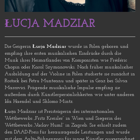
ŁUCJA MADZIAR
Die Geigerin
Łucja Madziar
wurde in Polen geboren und
empfing ihre ersten musikalischen Eindrücke durch die
Musik ihres Heimatlandes von Komponisten wie Frédéric
Chopin oder Karol Szymanowski. Nach früher musikalischer
Ausbildung auf der Violine in Polen studierte sie zunächst in
Rostock bei Petru Munteanu und später in Graz bei Silvia
Marcovici. Prägende musikalische Impulse empfing sie
außerdem durch Künstlerpersönlichkeiten wie unter anderen
Ida Haendel und Shlomo Mintz.
Łucja Madziar ist Preisträgerin des internationalen
Wettbewerbs „Fritz Kreisler“ in Wien und Siegerin des
Wettbewerbs „Vaclav Huml“ in Zagreb. Sie erhielt zudem
den DAAD-Preis für herausragende Leistungen und wurde
mit dem Aalto-Bühnenpreis für junge Künstler ausgezeichnet.