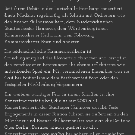
Seit ihrem Debüt in der Laeiszhalle Hamburg konzertiert
Łucja Madziar regelmäßig als Solistin mit Orchestern wie
den Essener Philharmonikern, dem Niedersächsischen
Staatsorchester Hannover, dem Württembergischen
Kammerorchester Heilbronn, dem Folkwang
Kammerorchester Essen und anderen.
Die leidenschaftliche Kammermusikerin ist
Gründungsmitglied des Klaviertrio Hannover und bringt in
den verschiedenen Besetzungen ihr ebenso reflektiertes wie
mitreißendes Spiel ein. Mit verschiedenen Ensembles war sie
Gast bei Festivals wie dem Beethovenfest Bonn oder den
Festspielen Mecklenburg-Vorpommern.
Ein weiteres wichtiges Feld in ihrem Schaffen ist ihre
Konzertmeistertätigkeit, die sie seit 2010 als 1 .
Konzertmeisterin der Staatsoper Hannover ausübt. Feste
Engagements in dieser Position führten sie außerdem zu den
Münchner und Essener Philharmoniker sowie an die Deutsche
Oper Berlin . Darüber hinaus gastiert sie als 1.
Konzertmeisterin regelmäßig bei nahezu allen namhaften